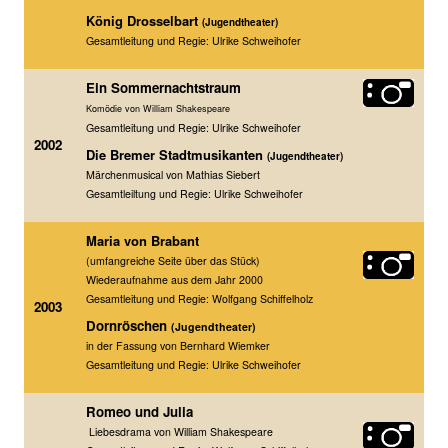
König Drosselbart
(Jugendtheater)
Gesamtleitung und Regie: Ulrike Schweihofer
Ein Sommernachtstraum
Komödie von William Shakespeare
Gesamtleitung und Regie: Ulrike Schweihofer
2002
Die Bremer Stadtmusikanten
(Jugendtheater)
Märchenmusical von Mathias Siebert
Gesamtleiltung und Regie: Ulrike Schweihofer
Maria von Brabant
(umfangreiche Seite über das Stück)
Wiederaufnahme
aus dem Jahr 2000
Gesamtleitung und Regie: Wolfgang Schiffelholz
2003
Dornröschen
(Jugendtheater)
in der Fassung
von Bernhard Wiemker
Gesamtleitung und Regie: Ulrike Schweihofer
Romeo und Julia
Liebesdrama von William Shakespeare