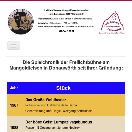
Navigation
an/aus
Home
Die Spielchronik der Freilichtbühne am
Mangoldfelsen in Donauwörth seit ihrer Gründung:
Saison 2026
Saison
Das Wetter
Stück
Jahr
Karten
Das Große Welttheater
Essen und Trinken
1987
Schauspiel von Calderon de la Barca
Anfahrt
Gesamtleitung und Regie: Wolfgang Schiffelholz
Fotos
Der böse Geist Lumpazivagabundus
1988
Posse mit Gesang von Johann Nestroy
Chronik