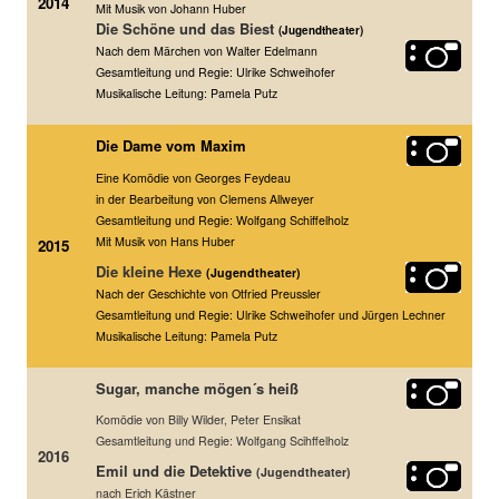
2014
Mit Musik von Johann Huber
Die Schöne und das Biest
(Jugendtheater)
Nach dem Märchen von Walter Edelmann
Gesamtleitung und Regie: Ulrike Schweihofer
Musikalische Leitung: Pamela Putz
Die Dame vom Maxim
Eine Komödie von Georges Feydeau
in der Bearbeitung von Clemens Allweyer
Gesamtleitung und Regie: Wolfgang Schiffelholz
Mit Musik von Hans Huber
2015
Die kleine Hexe
(Jugendtheater)
Nach der Geschichte von Otfried Preussler
Gesamtleitung und Regie: Ulrike Schweihofer und Jürgen Lechner
Musikalische Leitung: Pamela Putz
Sugar, manche mögen´s heiß
Komödie von Billy Wilder, Peter Ensikat
Gesamtleitung und Regie: Wolfgang Scihffelholz
2016
Emil und die Detektive
(Jugendtheater)
nach Erich Kästner