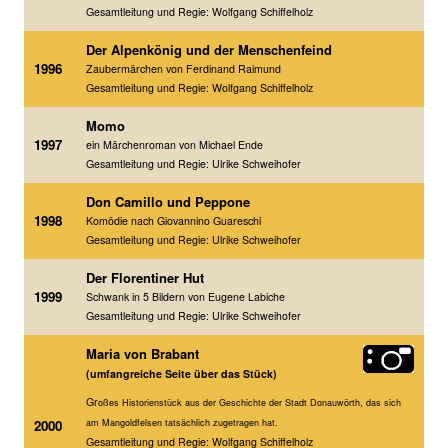
Gesamtleitung und Regie: Wolfgang Schiffelholz
Der Alpenkönig und der Menschenfeind
1996
Zaubermärchen von Ferdinand Raimund
Gesamtleitung und Regie: Wolfgang Schiffelholz
Momo
1997
ein Märchenroman von Michael Ende
Gesamtleitung und Regie: Ulrike Schweihofer
Don Camillo und Peppone
1998
Komödie nach Giovannino Guareschi
Gesamtleitung und Regie: Ulrike Schweihofer
Der Florentiner Hut
1999
Schwank in 5 Bildern von Eugene Labiche
Gesamtleitung und Regie: Ulrike Schweihofer
Maria von Brabant
(umfangreiche Seite über das Stück)
Gr
oßes Historienstück aus der Geschichte der Stadt Donauwörth, das sich
2000
am Mangoldfelsen tatsächlich zugetragen hat.
Gesamtleitung und Regie: Wolfgang Schiffelholz