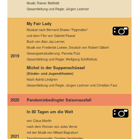
Musik: Rainer Bielfeldt
Gesamtleitung und Regie: Jürgen Lechner
My Fair Lady
Musical nach Bernard Shaws “Pygmalion“
und dem Film von Gabriel Pascal
Buch von Alan Jay Lerner,
Musik von Frederick Loewe, Deutsch von Robert Gilbert
Gesangseinstudierung: Pamela Putz
2019
Gesamtleitung und Regie: Wolfgang Schiffelholz
Michel in der Suppenschüssel
(Kinder- und Jugendtheater)
Nach Astrid Lindgren
Gesamtleitung und Regie: Jürgen Lechner und Christian Faul
2020
Pandemiebedingter Saisonausfall
In 80 Tagen um die Welt
von Claus Martin
nach dem Roman von Jules Verne
mit der Musik von Mikael Bagratuni
2021
Tanzchoreografie: Daniela Gerstmeier