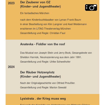
Der Zauberer von OZ
2023
(Kinder- und Jugendtheater)
Ein fantastisches Märchen
nach dem Kinderbuchklassiker von Lyman Frank Baum
in einer Bearbeitung von Kim Langner und Axel Weidemann
erschienen im LITAG Theaterverlag München
Gesamtleitung und Regie: Christian Faul
Anatevka - Fiddler von the roof
Das Musical von Joseph Stein und Jerry Bock, Gesangstexte von
Sheldon Harnick
,
Neuinszenierung aus dem Jahr 1991.
Gesamtleitung und Regie: Ulrike Schweihofer
2024
Der Räuber Hotzenplotz
(Kinder- und Jugendtheater)
Nach der Originalgeschichte von Otfried Preußler.
Gesamtleitung und Regie: Marion Sewald
Lysistrata . der Krieg muss weg
Frei nach der Komödie von Aristophanes von Michaela Gösken.