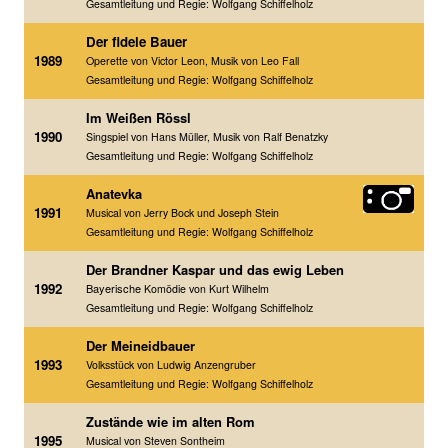
Gesamtleitung und Regie: Wolfgang Schiffelholz
Theater Donauwörth e.V.
Der fidele Bauer
1989
Spenden
Operette von Victor Leon, Musik von Leo Fall
Gesamtleitung und Regie: Wolfgang Schiffelholz
Im Weißen Rössl
1990
Singspiel von Hans Müller, Musik von Ralf Benatzky
Gesamtleitung und Regie: Wolfgang Schiffelholz
Anatevka
1991
Musical von Jerry Bock und Joseph Stein
Gesamtleitung und Regie: Wolfgang Schiffelholz
Der Brandner Kaspar und das ewig Leben
1992
Bayerische
Komödie von Kurt Wilhelm
Gesamtleitung und Regie: Wolfgang Schiffelholz
Der Meineidbauer
1993
Volksstück von Ludwig Anzengruber
Gesamtleitung und Regie: Wolfgang Schiffelholz
Zustände wie im alten Rom
1995
Musical von Steven Sontheim