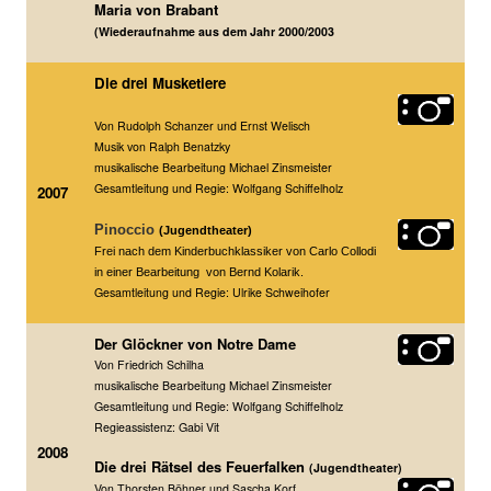
Maria von Brabant
(Wiederaufnahme aus dem Jahr 2000/2003
Die drei Musketiere
Von Rudolph Schanzer und Ernst Welisch
Musik von Ralph Benatzky
musikalische Bearbeitung Michael Zinsmeister
Gesamtleitung und Regie: Wolfgang Schiffelholz
2007
Pinoccio
(Jugendtheater)
Frei nach dem Kinderbuchklassiker von Carlo Collodi
in einer Bearbeitung von Bernd Kolarik.
Gesamtleitung und Regie: Ulrike Schweihofer
Der Glöckner von Notre Dame
Von Friedrich Schilha
musikalische Bearbeitung Michael Zinsmeister
Gesamtleitung und Regie: Wolfgang Schiffelholz
Regieassistenz: Gabi Vit
2008
Die drei Rätsel des Feuerfalken
(Jugendtheater)
Von Thorsten Böhner und Sascha Korf