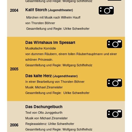
Gesamtleitung und Regie: Wolfgang Sch
iffelholz
Kalif Storch
2004
(Jugendtheater)
Märchen mit Musik nach Wilhelm Hauff
von Thorsten Böhner
Gesamtleitung und Regie: Ulrike Schweihofer
Das Wirtshaus im Spessart
Musikalische Komödie
von dummen Räubern, einem tollen Räuberhauptmann und einer
schönen Prinzessin.
Gesamtleitung und Regie: Wolfgang Schiffelholz
2005
Das kalte Herz
(Jugendtheater)
In einer Bearbeitung von Thorsten Böhner
Musik: Michael Zinsmeister
Gesamtleitung und Regie: Ulrike Schweihofer
Das Dschungelbuch
Text von Otto Junggeburth
Musik von Michael Zinsmeister
Regieassistenz: Ulrike Schweihofer
2006
Gesamtleitung und Regie: Wolfgang Schiffelholz