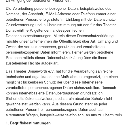
Einwilligung der betroffenen Person ein.
Theater Donauwörth e.V.
Die Verarbeitung personenbezogener Daten, beispielsweise des
Namens, der Anschrift, E-Mail-Adresse oder Telefonnummer einer
Spenden
betroffenen Person, erfolgt stets im Einklang mit der Datenschutz-
Grundverordnung und in Übereinstimmung mit den für das Theater
Donauwörth e.V. geltenden landesspezifischen
Datenschutzbestimmungen. Mittels dieser Datenschutzerklärung
möchte unser Unternehmen die Öffentlichkeit über Art, Umfang und
Zweck der von uns erhobenen, genutzten und verarbeiteten
personenbezogenen Daten informieren. Ferner werden betroffene
Personen mittels dieser Datenschutzerklärung über die ihnen
zustehenden Rechte aufgeklärt.
Das Theater Donauwörth e.V. hat für die Verarbeitung zahlreiche
technische und organisatorische Maßnahmen umgesetzt, um einen
möglichst lückenlosen Schutz der über diese Internetseite
verarbeiteten personenbezogenen Daten sicherzustellen. Dennoch
können internetbasierte Datenübertragungen grundsätzlich
Sicherheitslücken aufweisen, sodass ein absoluter Schutz nicht
gewährleistet werden kann. Aus diesem Grund steht es jeder
betroffenen Person frei, personenbezogene Daten auch auf
alternativen Wegen, beispielsweise telefonisch, an uns zu übermitteln.
1. Begriffsbestimmungen