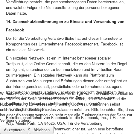
Verpflichtung besteht, die personenbezogenen Daten bereitzustellen,
und welche Folgen die Nichtbereitstellung der personenbezogenen
Daten hätte.
14. Datenschutzbestimmungen zu Einsatz und Verwendung von
Facebook
Der für die Verarbeitung Verantwortliche hat auf dieser Internetseite
Komponenten des Unternehmens Facebook integriert. Facebook ist
ein soziales Netzwerk.
Ein soziales Netzwerk ist ein im Internet betriebener sozialer
Treffpunkt, eine Online-Gemeinschaft, die es den Nutzern in der Regel
ermöglicht, untereinander zu kommunizieren und im virtuellen Raum
zu interagieren. Ein soziales Netzwerk kann als Plattform zum
Austausch von Meinungen und Erfahrungen dienen oder ermöglicht es
der Internetgemeinschaft, persönliche oder unternehmensbezogene
Informationen bereitzustellen. Facebook ermöglicht den Nutzern des
Wir nutzen Cookies auf unserer Website. Einige von ihnen sind essenziell für
sozialen Netzwerkes unter anderem die Erstellung von privaten
den Betrieb der Seite, während andere uns helfen, diese Website und die
Profilen, den Upload von Fotos und eine Vernetzung über
Nutzererfahrung zu verbessern (Tracking Cookies). Sie können selbst
Freundschaftsanfragen.
entscheiden, ob Sie die Cookies zulassen möchten. Bitte beachten Sie, dass
bei einer Ablehnung womöglich nicht mehr alle Funktionalitäten der Seite zur
Betreibergesellschaft von Facebook ist die Facebook, Inc., 1 Hacker
Verfügung stehen.
Way, Menlo Park, CA 94025, USA. Für die Verarbeitung
personenbezogener Daten Verantwortlicher ist, wenn eine betroffene
Akzeptieren
Ablehnen