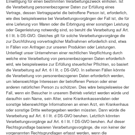
Einwilligung für einen bestimmten Verarbeitungszweck einholen. Ist
die Verarbeitung personenbezogener Daten zur Erfüllung eines
Vertrags, dessen Vertragspartei die betroffene Person ist, erforderlich,
wie dies beispielsweise bei Verarbeitungsvorgängen der Fall ist, die für
eine Lieferung von Waren oder die Erbringung einer sonstigen Leistung
oder Gegenleistung notwendig sind, so beruht die Verarbeitung auf Art.
6 I lit. b DS-GVO. Gleiches gilt für solche Verarbeitungsvorgänge die
zur Durchführung vorvertraglicher Maßnahmen erforderlich sind, etwa
in Fällen von Anfragen zur unseren Produkten oder Leistungen.
Unterliegt unser Unternehmen einer rechtlichen Verpflichtung durch
welche eine Verarbeitung von personenbezogenen Daten erforderlich
wird, wie beispielsweise zur Erfüllung steuerlicher Pflichten, so basiert
die Verarbeitung auf Art. 6 I lit. c DS-GVO. In seltenen Fällen könnte
die Verarbeitung von personenbezogenen Daten erforderlich werden,
um lebenswichtige Interessen der betroffenen Person oder einer
anderen natürlichen Person zu schützen. Dies wäre beispielsweise der
Fall, wenn ein Besucher in unserem Betrieb verletzt werden würde und
daraufhin sein Name, sein Alter, seine Krankenkassendaten oder
sonstige lebenswichtige Informationen an einen Arzt, ein Krankenhaus
oder sonstige Dritte weitergegeben werden müssten. Dann würde die
Verarbeitung auf Art. 6 I lit. d DS-GVO beruhen. Letztlich könnten
Verarbeitungsvorgänge auf Art. 6 I lit. f DS-GVO beruhen. Auf dieser
Rechtsgrundlage basieren Verarbeitungsvorgänge, die von keiner der
vorgenannten Rechtsgrundlagen erfasst werden, wenn die