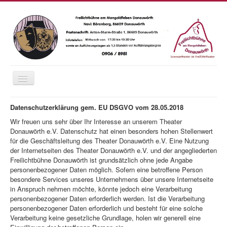
Navigation
an/aus
Home
Datenschutzerklärung gem. EU DSGVO vom 28.05.2018
Saison 2026
Wir freuen uns sehr über Ihr Interesse an unserem Theater
Donauwörth e.V. Datenschutz hat einen besonders hohen Stellenwert
Das Wetter
für die Geschäftsleitung des Theater Donauwörth e.V. Eine Nutzung
der Internetseiten des Theater Donauwörth e.V. und der angegliederten
Karten
Freilichtbühne Donauwörth ist grundsätzlich ohne jede Angabe
personenbezogener Daten möglich. Sofern eine betroffene Person
Essen und Trinken
besondere Services unseres Unternehmens über unsere Internetseite
in Anspruch nehmen möchte, könnte jedoch eine Verarbeitung
Anfahrt
personenbezogener Daten erforderlich werden. Ist die Verarbeitung
Fotos
personenbezogener Daten erforderlich und besteht für eine solche
Verarbeitung keine gesetzliche Grundlage, holen wir generell eine
Chronik