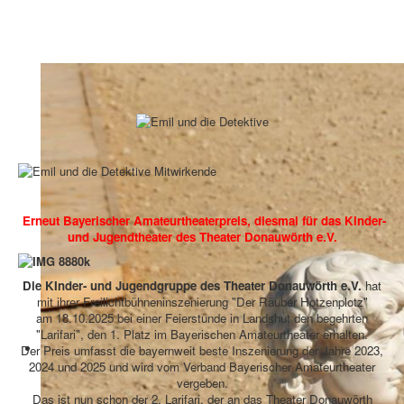
Erneut
Bayerischer Amateurtheaterpreis, diesmal für das Kinder-
und Jugendtheater des Theater Donauwörth e.V.
Die KInder- und Jugendgruppe des Theater Donauwörth e.V.
hat
mit ihrer Freilichtbühneninszenierung "Der Räuber Hotzenplotz"
am 18.10.2025 bei einer Feierstunde in Landshut den begehrten
"Larifari", den 1. Platz im Bayerischen Amateurtheater erhalten.
Der Preis umfasst die bayernweit beste Inszenierung der Jahre 2023,
2024 und 2025 und wird vom Verband Bayerischer Amateurtheater
vergeben.
Das ist nun schon der 2. Larifari, der an das Theater Donauwörth