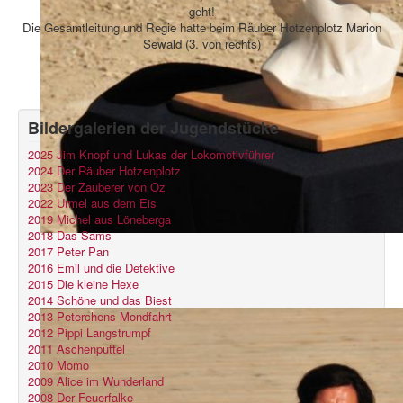
geht!
Die Gesamtleitung und Regie hatte beim Räuber Hotzenplotz Marion
Sewald (3. von rechts)
Bildergalerien der Jugendstücke
2025 Jim Knopf und Lukas der Lokomotivführer
2024 Der Räuber Hotzenplotz
2023 Der Zauberer von Oz
2022 Urmel aus dem Eis
2019 Michel aus Löneberga
2018 Das Sams
2017 Peter Pan
2016 Emil und die Detektive
2015 Die kleine Hexe
2014 Schöne und das Biest
2013 Peterchens Mondfahrt
2012 Pippi Langstrumpf
2011 Aschenputtel
2010 Momo
2009 Alice im Wunderland
2008 Der Feuerfalke