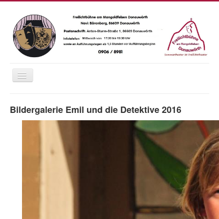
Navigation
an/aus
Home
Bildergalerie Emil und die Detektive 2016
Saison 2026
Das Wetter
Karten
Essen und Trinken
Anfahrt
Fotos
Chronik