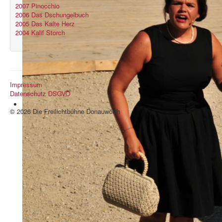
2007 Pinocchio
2006 Das Dschungelbuch
2005 Das Kalte Herz
2004 Kalif Storch
Impressum
Datenschutz DSGVO
© 2026 Die Freilichtbühne Donauwörth
Nach oben