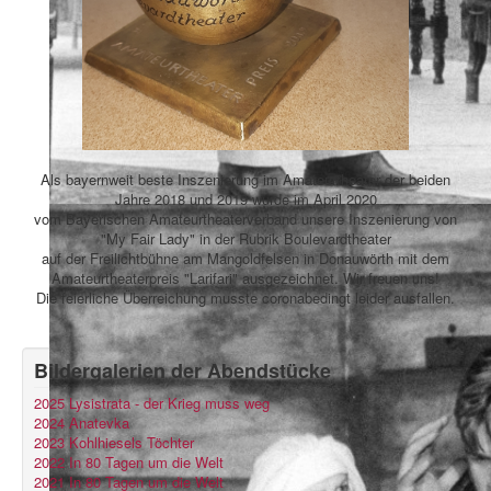
Als bayernweit beste Inszenierung im Amateurtheater der beiden
Jahre 2018 und 2019 wurde im April 2020
vom Bayerischen Amateurtheaterverband unsere Inszenierung von
"My Fair Lady" in der Rubrik Boulevardtheater
auf der Freilichtbühne am Mangoldfelsen in Donauwörth mit dem
Amateurtheaterpreis "Larifari" ausgezeichnet. Wir freuen uns!
Die feierliche Überreichung musste coronabedingt leider ausfallen.
Bildergalerien der Abendstücke
2025 Lysistrata - der Krieg muss weg
2024 Anatevka
2023 Kohlhiesels Töchter
2022 In 80 Tagen um die Welt
2021 In 80 Tagen um die Welt