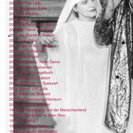
2019 My Fair Lady
2018 Die heisse Ecke
2017 Die Päpstin
2016 Sugar
2015 Die Dame vom Maxim
2014 Der Name der Rose
2013 Der Brandner Kaspar
2012 Piroschka
2011 Haus in Montevideo
2010 Das Kaffeehaus
2009 Robin Hood
2008 Glöckner v. Notre Dame
2007 Die drei Musketiere
2006 Das Dschungelbuch
2006 Maria von Brabant
2005 Wirtshaus im Spessart
2004 Romeo und Julia
2003 Maria von Brabant
2002 Ein Sommernachtstraum
2000 Maria von Brabant
1996 Der Alpenkönig und der Menschenfeind
1995 Zustände wie im alten Rom
1991 Anatevka
1990 Im weißen Rössl
1987 Das große Welttheater