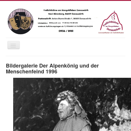
Navigation
an/aus
Home
Bildergalerie Der Alpenkönig und der
Saison 2026
Menschenfeind 1996
Das Wetter
Karten
Essen und Trinken
Anfahrt
Fotos
Chronik